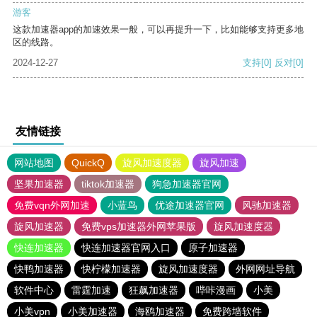
游客
这款加速器app的加速效果一般，可以再提升一下，比如能够支持更多地
区的线路。
2024-12-27
支持
[0]
反对
[0]
友情链接
网站地图
QuickQ
旋风加速度器
旋风加速
坚果加速器
tiktok加速器
狗急加速器官网
免费vqn外网加速
小蓝鸟
优途加速器官网
风驰加速器
旋风加速器
免费vps加速器外网苹果版
旋风加速度器
快连加速器
快连加速器官网入口
原子加速器
快鸭加速器
快柠檬加速器
旋风加速度器
外网网址导航
软件中心
雷霆加速
狂飙加速器
哔咔漫画
小美
小美vpn
小美加速器
海鸥加速器
免费跨墙软件