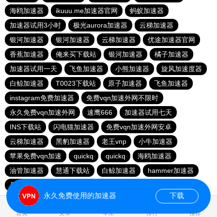
海鸥加速器
ikuuu.me加速器官网
蚂蚁加速器
加速器试用3小时
极光aurora加速器
云梯加速器
银河加速器
银河加速器
云梯加速器
优途加速器官网
香蕉加速器
俺来买下载站
银河加速器
橘子加速器
加速器试用一天
飞鱼加速器
小熊加速器
旋风加速度器
白鲸加速器
T0023下载站
原子加速器
飞鱼加速器
instagram免费加速器
免费vqn加速外网不限时
永久免费vqn加速外网
速鹰666
加速器试用七天
INS下载站
闪电猫加速器
免费vqn加速外网安卓
云梯加速器
黑豹加速器
老王vnp
小牛加速器
苹果免费vqn加速
quickq
quickq
海鸥加速器
油管加速器
慧通下载站
白鲸加速器
hammer加速器
暴雪加速器vp
猎豹加速器
永久免费使用的加速器
下载
0.159210s
首页
安卓
苹果
排行
推荐