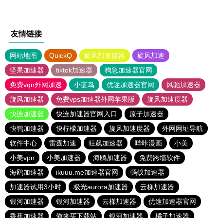
友情链接
网站地图
QuickQ
旋风加速度器
旋风加速
坚果加速器
tiktok加速器
狗急加速器官网
免费vqn外网加速
小蓝鸟
优途加速器官网
风驰加速器
旋风加速器
免费vps加速器外网苹果版
旋风加速度器
快连加速器
快连加速器官网入口
原子加速器
快鸭加速器
快柠檬加速器
旋风加速度器
外网网址导航
软件中心
雷霆加速
狂飙加速器
哔咔漫画
小美
小美vpn
小美加速器
海鸥加速器
免费跨墙软件
海鸥加速器
ikuuu.me加速器官网
蚂蚁加速器
加速器试用3小时
极光aurora加速器
云梯加速器
银河加速器
银河加速器
云梯加速器
优途加速器官网
香蕉加速器
俺来买下载站
银河加速器
橘子加速器