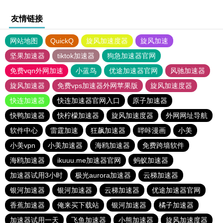
友情链接
网站地图
QuickQ
旋风加速度器
旋风加速
坚果加速器
tiktok加速器
狗急加速器官网
免费vqn外网加速
小蓝鸟
优途加速器官网
风驰加速器
旋风加速器
免费vps加速器外网苹果版
旋风加速度器
快连加速器
快连加速器官网入口
原子加速器
快鸭加速器
快柠檬加速器
旋风加速度器
外网网址导航
软件中心
雷霆加速
狂飙加速器
哔咔漫画
小美
小美vpn
小美加速器
海鸥加速器
免费跨墙软件
海鸥加速器
ikuuu.me加速器官网
蚂蚁加速器
加速器试用3小时
极光aurora加速器
云梯加速器
银河加速器
银河加速器
云梯加速器
优途加速器官网
香蕉加速器
俺来买下载站
银河加速器
橘子加速器
加速器试用一天
飞鱼加速器
小熊加速器
旋风加速度器