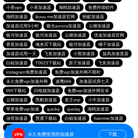
小美vpn
小美加速器
海鸥加速器
免费跨墙软件
海鸥加速器
ikuuu.me加速器官网
蚂蚁加速器
加速器试用3小时
极光aurora加速器
云梯加速器
银河加速器
银河加速器
云梯加速器
优途加速器官网
香蕉加速器
俺来买下载站
银河加速器
橘子加速器
加速器试用一天
飞鱼加速器
小熊加速器
旋风加速度器
白鲸加速器
T0023下载站
原子加速器
飞鱼加速器
instagram免费加速器
免费vqn加速外网不限时
永久免费vqn加速外网
速鹰666
加速器试用七天
INS下载站
闪电猫加速器
免费vqn加速外网安卓
云梯加速器
黑豹加速器
老王vnp
小牛加速器
苹果免费vqn加速
quickq
quickq
海鸥加速器
油管加速器
慧通下载站
白鲸加速器
hammer加速器
暴雪加速器vp
猎豹加速器
永久免费使用的加速器
下载