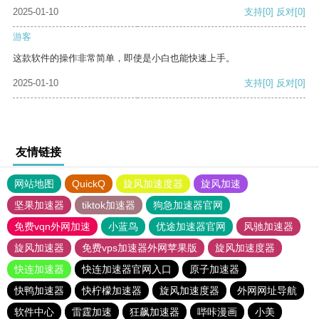
2025-01-10
支持
[0]
反对
[0]
游客
这款软件的操作非常简单，即使是小白也能快速上手。
2025-01-10
支持
[0]
反对
[0]
友情链接
网站地图
QuickQ
旋风加速度器
旋风加速
坚果加速器
tiktok加速器
狗急加速器官网
免费vqn外网加速
小蓝鸟
优途加速器官网
风驰加速器
旋风加速器
免费vps加速器外网苹果版
旋风加速度器
快连加速器
快连加速器官网入口
原子加速器
快鸭加速器
快柠檬加速器
旋风加速度器
外网网址导航
软件中心
雷霆加速
狂飙加速器
哔咔漫画
小美