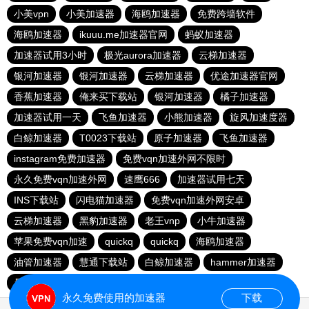
小美vpn
小美加速器
海鸥加速器
免费跨墙软件
海鸥加速器
ikuuu.me加速器官网
蚂蚁加速器
加速器试用3小时
极光aurora加速器
云梯加速器
银河加速器
银河加速器
云梯加速器
优途加速器官网
香蕉加速器
俺来买下载站
银河加速器
橘子加速器
加速器试用一天
飞鱼加速器
小熊加速器
旋风加速度器
白鲸加速器
T0023下载站
原子加速器
飞鱼加速器
instagram免费加速器
免费vqn加速外网不限时
永久免费vqn加速外网
速鹰666
加速器试用七天
INS下载站
闪电猫加速器
免费vqn加速外网安卓
云梯加速器
黑豹加速器
老王vnp
小牛加速器
苹果免费vqn加速
quickq
quickq
海鸥加速器
油管加速器
慧通下载站
白鲸加速器
hammer加速器
暴雪加速器vp
猎豹加速器
永久免费使用的加速器
下载