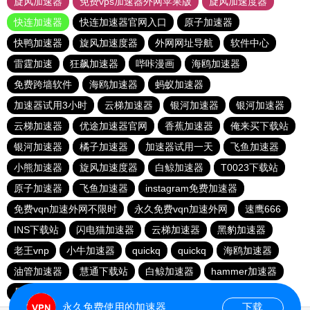
旋风加速器
免费vps加速器外网苹果版
旋风加速度器
快连加速器
快连加速器官网入口
原子加速器
快鸭加速器
旋风加速度器
外网网址导航
软件中心
雷霆加速
狂飙加速器
哔咔漫画
海鸥加速器
免费跨墙软件
海鸥加速器
蚂蚁加速器
加速器试用3小时
云梯加速器
银河加速器
银河加速器
云梯加速器
优途加速器官网
香蕉加速器
俺来买下载站
银河加速器
橘子加速器
加速器试用一天
飞鱼加速器
小熊加速器
旋风加速度器
白鲸加速器
T0023下载站
原子加速器
飞鱼加速器
instagram免费加速器
免费vqn加速外网不限时
永久免费vqn加速外网
速鹰666
INS下载站
闪电猫加速器
云梯加速器
黑豹加速器
老王vnp
小牛加速器
quickq
quickq
海鸥加速器
油管加速器
慧通下载站
白鲸加速器
hammer加速器
暴雪加速器vp
猎豹加速器
永久免费使用的加速器
下载