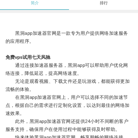
简介
排行
黑洞app加速器官网是一款专为用户提供网络加速服务
的应用程序。
免费vps试用七天风驰
通过连接加速器服务器，黑洞app可以帮助用户优化网
络连接，降低延迟，提高网络速度。
无论是观看视频、下载文件还是玩游戏，都能获得更加
流畅的体验。
在黑洞app加速器官网上，用户可以选择不同的加速节
点，根据自己的需求进行定制化设置，以达到最佳的网络加
速效果。
此外，黑洞app加速器官网还提供24小时不间断的客户
服务支持，确保用户在使用过程中能够获得及时帮助。
快来体验黑洞app加速器官网，畅享顺畅的网络连接