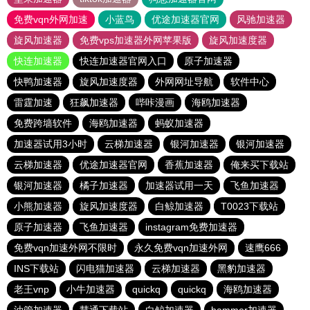
免费vqn外网加速
小蓝鸟
优途加速器官网
风驰加速器
旋风加速器
免费vps加速器外网苹果版
旋风加速度器
快连加速器
快连加速器官网入口
原子加速器
快鸭加速器
旋风加速度器
外网网址导航
软件中心
雷霆加速
狂飙加速器
哔咔漫画
海鸥加速器
免费跨墙软件
海鸥加速器
蚂蚁加速器
加速器试用3小时
云梯加速器
银河加速器
银河加速器
云梯加速器
优途加速器官网
香蕉加速器
俺来买下载站
银河加速器
橘子加速器
加速器试用一天
飞鱼加速器
小熊加速器
旋风加速度器
白鲸加速器
T0023下载站
原子加速器
飞鱼加速器
instagram免费加速器
免费vqn加速外网不限时
永久免费vqn加速外网
速鹰666
INS下载站
闪电猫加速器
云梯加速器
黑豹加速器
老王vnp
小牛加速器
quickq
quickq
海鸥加速器