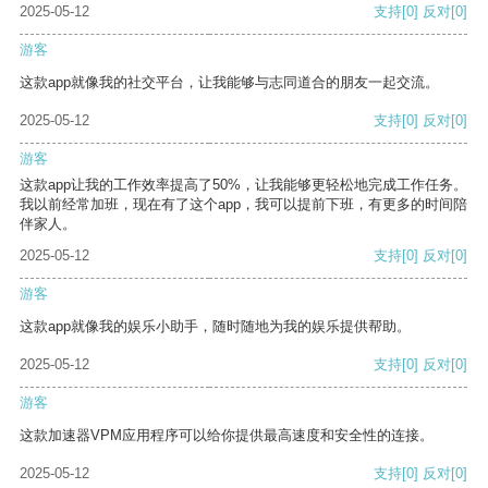
2025-05-12
支持
[0]
反对
[0]
游客
这款app就像我的社交平台，让我能够与志同道合的朋友一起交流。
2025-05-12
支持
[0]
反对
[0]
游客
这款app让我的工作效率提高了50%，让我能够更轻松地完成工作任务。
我以前经常加班，现在有了这个app，我可以提前下班，有更多的时间陪
伴家人。
2025-05-12
支持
[0]
反对
[0]
游客
这款app就像我的娱乐小助手，随时随地为我的娱乐提供帮助。
2025-05-12
支持
[0]
反对
[0]
游客
这款加速器VPM应用程序可以给你提供最高速度和安全性的连接。
2025-05-12
支持
[0]
反对
[0]