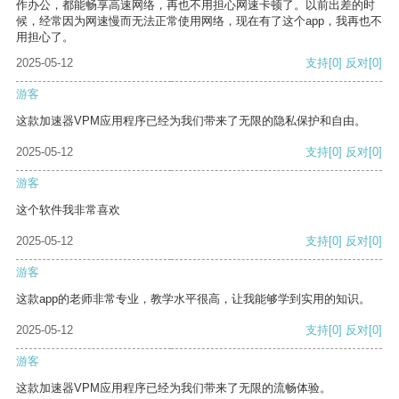
作办公，都能畅享高速网络，再也不用担心网速卡顿了。以前出差的时
候，经常因为网速慢而无法正常使用网络，现在有了这个app，我再也不
用担心了。
2025-05-12
支持
[0]
反对
[0]
游客
这款加速器VPM应用程序已经为我们带来了无限的隐私保护和自由。
2025-05-12
支持
[0]
反对
[0]
游客
这个软件我非常喜欢
2025-05-12
支持
[0]
反对
[0]
游客
这款app的老师非常专业，教学水平很高，让我能够学到实用的知识。
2025-05-12
支持
[0]
反对
[0]
游客
这款加速器VPM应用程序已经为我们带来了无限的流畅体验。