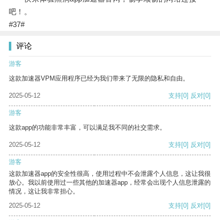
吧！。
#37#
评论
游客
这款加速器VPM应用程序已经为我们带来了无限的隐私和自由。
2025-05-12
支持
[0]
反对
[0]
游客
这款app的功能非常丰富，可以满足我不同的社交需求。
2025-05-12
支持
[0]
反对
[0]
游客
这款加速器app的安全性很高，使用过程中不会泄露个人信息，这让我很
放心。我以前使用过一些其他的加速器app，经常会出现个人信息泄露的
情况，这让我非常担心。
2025-05-12
支持
[0]
反对
[0]