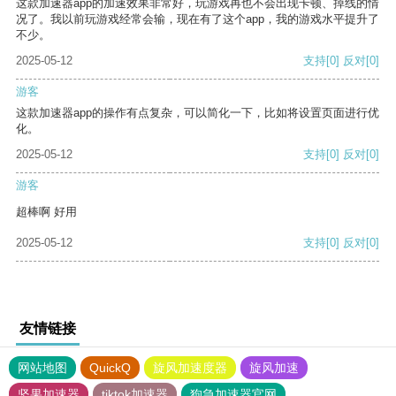
这款加速器app的加速效果非常好，玩游戏再也不会出现卡顿、掉线的情
况了。我以前玩游戏经常会输，现在有了这个app，我的游戏水平提升了
不少。
2025-05-12
支持
[0]
反对
[0]
游客
这款加速器app的操作有点复杂，可以简化一下，比如将设置页面进行优
化。
2025-05-12
支持
[0]
反对
[0]
游客
超棒啊 好用
2025-05-12
支持
[0]
反对
[0]
友情链接
网站地图
QuickQ
旋风加速度器
旋风加速
坚果加速器
tiktok加速器
狗急加速器官网