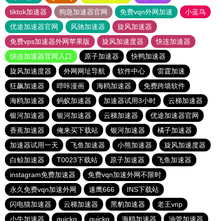
tiktok加速器
狗急加速器官网
免费vqn外网加速
小蓝鸟
优途加速器官网
风驰加速器
旋风加速器
免费vps加速器外网苹果版
旋风加速度器
快连加速器
快连加速器官网入口
原子加速器
快鸭加速器
旋风加速度器
外网网址导航
软件中心
雷霆加速
狂飙加速器
哔咔漫画
海鸥加速器
免费跨墙软件
海鸥加速器
蚂蚁加速器
加速器试用3小时
云梯加速器
银河加速器
银河加速器
云梯加速器
优途加速器官网
香蕉加速器
俺来买下载站
银河加速器
橘子加速器
加速器试用一天
飞鱼加速器
小熊加速器
旋风加速度器
白鲸加速器
T0023下载站
原子加速器
飞鱼加速器
instagram免费加速器
免费vqn加速外网不限时
永久免费vqn加速外网
速鹰666
INS下载站
闪电猫加速器
云梯加速器
黑豹加速器
老王vnp
小牛加速器
quickq
quickq
海鸥加速器
油管加速器