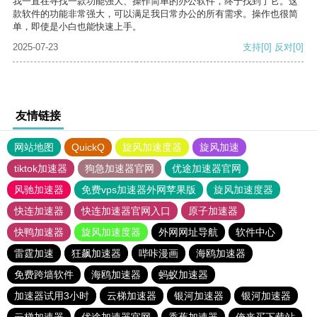
我一直在寻找一款功能强大、操作简单的办公软件，终于找到了它。这
款软件的功能非常强大，可以满足我日常办公的所有需求。操作也很简
单，即使是小白也能快速上手。
2025-07-23
支持
[0]
反对
[0]
友情链接
网站地图
QuickQ
旋风加速度器
旋风加速
tiktok加速器
狗急加速器官网
优途加速器官网
风驰加速器
免费vps加速器外网苹果版
旋风加速度器
快连加速器
快连加速器官网入口
原子加速器
快鸭加速器
旋风加速度器
外网网址导航
软件中心
雷霆加速
狂飙加速器
哔咔漫画
海鸥加速器
免费跨墙软件
海鸥加速器
蚂蚁加速器
加速器试用3小时
云梯加速器
银河加速器
银河加速器