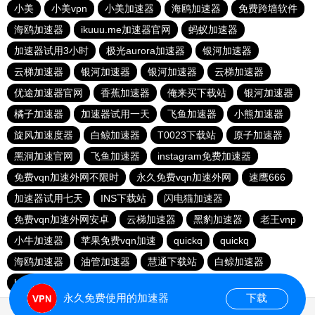
小美
小美vpn
小美加速器
海鸥加速器
免费跨墙软件
海鸥加速器
ikuuu.me加速器官网
蚂蚁加速器
加速器试用3小时
极光aurora加速器
银河加速器
云梯加速器
银河加速器
银河加速器
云梯加速器
优途加速器官网
香蕉加速器
俺来买下载站
银河加速器
橘子加速器
加速器试用一天
飞鱼加速器
小熊加速器
旋风加速度器
白鲸加速器
T0023下载站
原子加速器
黑洞加速官网
飞鱼加速器
instagram免费加速器
免费vqn加速外网不限时
永久免费vqn加速外网
速鹰666
加速器试用七天
INS下载站
闪电猫加速器
免费vqn加速外网安卓
云梯加速器
黑豹加速器
老王vnp
小牛加速器
苹果免费vqn加速
quickq
quickq
海鸥加速器
油管加速器
慧通下载站
白鲸加速器
hammer加速器
暴雪加速器vp
猎豹加速器
永久免费使用的加速器
下载