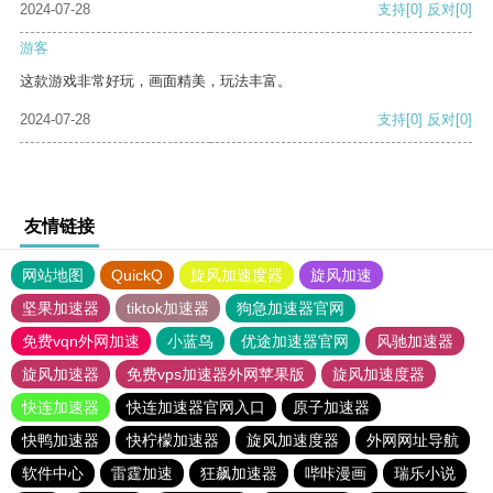
2024-07-28
支持
[0]
反对
[0]
游客
这款游戏非常好玩，画面精美，玩法丰富。
2024-07-28
支持
[0]
反对
[0]
友情链接
网站地图
QuickQ
旋风加速度器
旋风加速
坚果加速器
tiktok加速器
狗急加速器官网
免费vqn外网加速
小蓝鸟
优途加速器官网
风驰加速器
旋风加速器
免费vps加速器外网苹果版
旋风加速度器
快连加速器
快连加速器官网入口
原子加速器
快鸭加速器
快柠檬加速器
旋风加速度器
外网网址导航
软件中心
雷霆加速
狂飙加速器
哔咔漫画
瑞乐小说