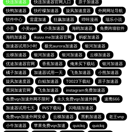
快连加速器
快连加速器官网入口
原子加速器
快鸭加速器
快柠檬加速器
旋风加速度器
外网网址导航
软件中心
雷霆加速
狂飙加速器
哔咔漫画
瑞乐小说
小美
小美vpn
小美加速器
海鸥加速器
免费跨墙软件
海鸥加速器
ikuuu.me加速器官网
蚂蚁加速器
加速器试用3小时
极光aurora加速器
银河加速器
云梯加速器
银河加速器
银河加速器
云梯加速器
优途加速器官网
香蕉加速器
俺来买下载站
银河加速器
橘子加速器
加速器试用一天
飞鱼加速器
小熊加速器
旋风加速度器
白鲸加速器
T0023下载站
原子加速器
黑洞加速官网
飞鱼加速器
instagram免费加速器
免费vqn加速外网不限时
永久免费vqn加速外网
速鹰666
加速器试用七天
INS下载站
闪电猫加速器
免费vqn加速外网安卓
云梯加速器
黑豹加速器
老王vnp
小牛加速器
苹果免费vqn加速
quickq
quickq