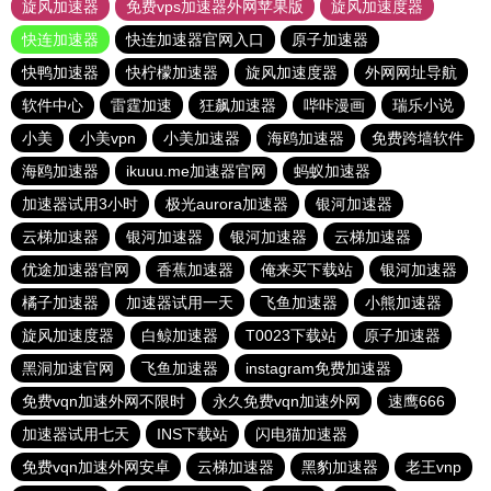
旋风加速器
免费vps加速器外网苹果版
旋风加速度器
快连加速器
快连加速器官网入口
原子加速器
快鸭加速器
快柠檬加速器
旋风加速度器
外网网址导航
软件中心
雷霆加速
狂飙加速器
哔咔漫画
瑞乐小说
小美
小美vpn
小美加速器
海鸥加速器
免费跨墙软件
海鸥加速器
ikuuu.me加速器官网
蚂蚁加速器
加速器试用3小时
极光aurora加速器
银河加速器
云梯加速器
银河加速器
银河加速器
云梯加速器
优途加速器官网
香蕉加速器
俺来买下载站
银河加速器
橘子加速器
加速器试用一天
飞鱼加速器
小熊加速器
旋风加速度器
白鲸加速器
T0023下载站
原子加速器
黑洞加速官网
飞鱼加速器
instagram免费加速器
免费vqn加速外网不限时
永久免费vqn加速外网
速鹰666
加速器试用七天
INS下载站
闪电猫加速器
免费vqn加速外网安卓
云梯加速器
黑豹加速器
老王vnp