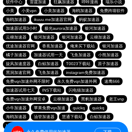
软件中心
雷霆加速
狂飙加速器
哔咔漫画
瑞乐小说
小美
小美vpn
小美加速器
海鸥加速器
免费跨墙软件
海鸥加速器
ikuuu.me加速器官网
蚂蚁加速器
加速器试用3小时
极光aurora加速器
银河加速器
云梯加速器
银河加速器
银河加速器
云梯加速器
优途加速器官网
香蕉加速器
俺来买下载站
银河加速器
橘子加速器
加速器试用一天
飞鱼加速器
小熊加速器
旋风加速度器
白鲸加速器
T0023下载站
原子加速器
黑洞加速官网
飞鱼加速器
instagram免费加速器
免费vqn加速外网不限时
永久免费vqn加速外网
速鹰666
加速器试用七天
INS下载站
闪电猫加速器
免费vqn加速外网安卓
云梯加速器
黑豹加速器
老王vnp
小牛加速器
苹果免费vqn加速
quickq
quickq
海鸥加速器
油管加速器
慧通下载站
白鲸加速器
hammer加速器
暴雪加速器vp
猎豹加速器
永久免费使用的加速器
下载