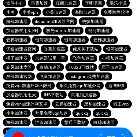
软件中心
雷霆加速
狂飙加速器
哔咔漫画
瑞乐小说
小美
小美vpn
小美加速器
海鸥加速器
免费跨墙软件
海鸥加速器
ikuuu.me加速器官网
蚂蚁加速器
加速器试用3小时
极光aurora加速器
银河加速器
云梯加速器
银河加速器
银河加速器
云梯加速器
优途加速器官网
香蕉加速器
俺来买下载站
银河加速器
橘子加速器
加速器试用一天
飞鱼加速器
小熊加速器
旋风加速度器
白鲸加速器
T0023下载站
原子加速器
黑洞加速官网
飞鱼加速器
instagram免费加速器
免费vqn加速外网不限时
永久免费vqn加速外网
速鹰666
加速器试用七天
INS下载站
闪电猫加速器
免费vqn加速外网安卓
云梯加速器
黑豹加速器
老王vnp
小牛加速器
苹果免费vqn加速
quickq
quickq
海鸥加速器
油管加速器
慧通下载站
白鲸加速器
hammer加速器
暴雪加速器vp
猎豹加速器