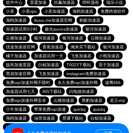
软件中心
雷霆加速
狂飙加速器
哔咔漫画
瑞乐小说
小美
小美vpn
小美加速器
海鸥加速器
免费跨墙软件
海鸥加速器
ikuuu.me加速器官网
蚂蚁加速器
加速器试用3小时
极光aurora加速器
银河加速器
云梯加速器
银河加速器
银河加速器
云梯加速器
优途加速器官网
香蕉加速器
俺来买下载站
银河加速器
橘子加速器
加速器试用一天
飞鱼加速器
小熊加速器
旋风加速度器
白鲸加速器
T0023下载站
原子加速器
黑洞加速官网
飞鱼加速器
instagram免费加速器
免费vqn加速外网不限时
永久免费vqn加速外网
速鹰666
加速器试用七天
INS下载站
闪电猫加速器
免费vqn加速外网安卓
云梯加速器
黑豹加速器
老王vnp
小牛加速器
苹果免费vqn加速
quickq
quickq
海鸥加速器
油管加速器
慧通下载站
白鲸加速器
hammer加速器
暴雪加速器vp
猎豹加速器