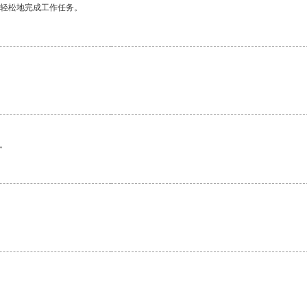
更轻松地完成工作任务。
。
。