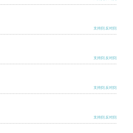
支持
[0]
反对
[0]
支持
[0]
反对
[0]
支持
[0]
反对
[0]
支持
[0]
反对
[0]