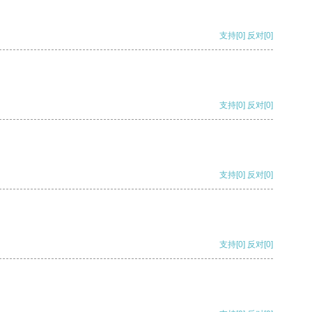
支持
[0]
反对
[0]
支持
[0]
反对
[0]
支持
[0]
反对
[0]
支持
[0]
反对
[0]