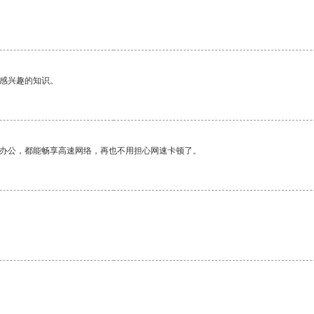
己感兴趣的知识。
作办公，都能畅享高速网络，再也不用担心网速卡顿了。