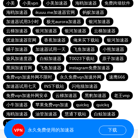
小美
小美vpn
小美加速器
海鸥加速器
免费跨墙软件
海鸥加速器
ikuuu.me加速器官网
蚂蚁加速器
加速器试用3小时
极光aurora加速器
银河加速器
云梯加速器
银河加速器
银河加速器
云梯加速器
优途加速器官网
香蕉加速器
俺来买下载站
银河加速器
橘子加速器
加速器试用一天
飞鱼加速器
小熊加速器
旋风加速度器
白鲸加速器
T0023下载站
原子加速器
黑洞加速官网
飞鱼加速器
instagram免费加速器
免费vqn加速外网不限时
永久免费vqn加速外网
速鹰666
加速器试用七天
INS下载站
闪电猫加速器
免费vqn加速外网安卓
云梯加速器
黑豹加速器
老王vnp
小牛加速器
苹果免费vqn加速
quickq
quickq
海鸥加速器
油管加速器
慧通下载站
白鲸加速器
hammer加速器
暴雪加速器vp
猎豹加速器
永久免费使用的加速器
下载