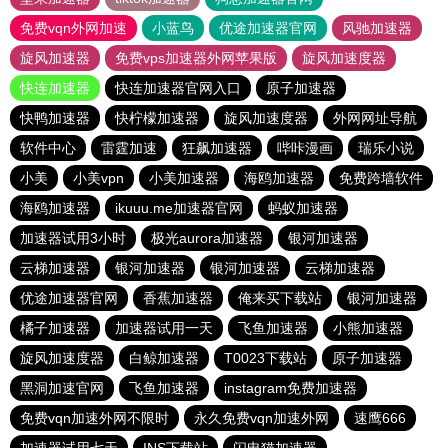
免费vqn外网加速
小蓝鸟
优途加速器官网
风驰加速器
旋风加速器
免费vps加速器外网苹果版
旋风加速度器
快连加速器
快连加速器官网入口
原子加速器
快鸭加速器
快柠檬加速器
旋风加速度器
外网网址导航
软件中心
雷霆加速
狂飙加速器
哔咔漫画
瑞乐小说
小美
小美vpn
小美加速器
海鸥加速器
免费跨墙软件
海鸥加速器
ikuuu.me加速器官网
蚂蚁加速器
加速器试用3小时
极光aurora加速器
银河加速器
云梯加速器
银河加速器
银河加速器
云梯加速器
优途加速器官网
香蕉加速器
俺来买下载站
银河加速器
橘子加速器
加速器试用一天
飞鱼加速器
小熊加速器
旋风加速度器
白鲸加速器
T0023下载站
原子加速器
黑洞加速官网
飞鱼加速器
instagram免费加速器
免费vqn加速外网不限时
永久免费vqn加速外网
速鹰666