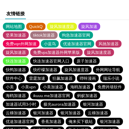
友情链接
网站地图
QuickQ
旋风加速度器
旋风加速
坚果加速器
tiktok加速器
狗急加速器官网
免费vqn外网加速
小蓝鸟
优途加速器官网
风驰加速器
旋风加速器
免费vps加速器外网苹果版
旋风加速度器
快连加速器
快连加速器官网入口
原子加速器
快鸭加速器
快柠檬加速器
旋风加速度器
外网网址导航
软件中心
雷霆加速
狂飙加速器
哔咔漫画
瑞乐小说
小美
小美vpn
小美加速器
海鸥加速器
免费跨墙软件
海鸥加速器
ikuuu.me加速器官网
蚂蚁加速器
加速器试用3小时
极光aurora加速器
银河加速器
云梯加速器
银河加速器
银河加速器
云梯加速器
优途加速器官网
香蕉加速器
俺来买下载站
银河加速器