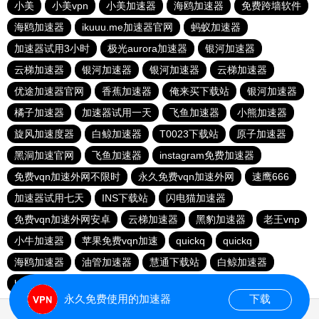
小美
小美vpn
小美加速器
海鸥加速器
免费跨墙软件
海鸥加速器
ikuuu.me加速器官网
蚂蚁加速器
加速器试用3小时
极光aurora加速器
银河加速器
云梯加速器
银河加速器
银河加速器
云梯加速器
优途加速器官网
香蕉加速器
俺来买下载站
银河加速器
橘子加速器
加速器试用一天
飞鱼加速器
小熊加速器
旋风加速度器
白鲸加速器
T0023下载站
原子加速器
黑洞加速官网
飞鱼加速器
instagram免费加速器
免费vqn加速外网不限时
永久免费vqn加速外网
速鹰666
加速器试用七天
INS下载站
闪电猫加速器
免费vqn加速外网安卓
云梯加速器
黑豹加速器
老王vnp
小牛加速器
苹果免费vqn加速
quickq
quickq
海鸥加速器
油管加速器
慧通下载站
白鲸加速器
hammer加速器
暴雪加速器vp
猎豹加速器
永久免费使用的加速器
下载