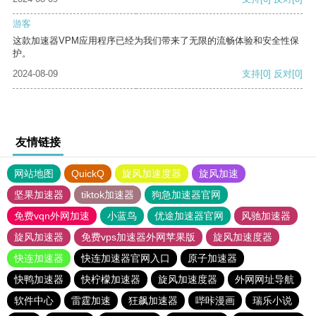
游客
这款加速器VPM应用程序已经为我们带来了无限的流畅体验和安全性保
护。
2024-08-09
支持
[0]
反对
[0]
友情链接
网站地图
QuickQ
旋风加速度器
旋风加速
坚果加速器
tiktok加速器
狗急加速器官网
免费vqn外网加速
小蓝鸟
优途加速器官网
风驰加速器
旋风加速器
免费vps加速器外网苹果版
旋风加速度器
快连加速器
快连加速器官网入口
原子加速器
快鸭加速器
快柠檬加速器
旋风加速度器
外网网址导航
软件中心
雷霆加速
狂飙加速器
哔咔漫画
瑞乐小说