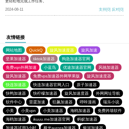
更轻松地完成工作任务。
2024-08-11
支持
[0]
反对
[0]
友情链接
网站地图
QuickQ
旋风加速度器
旋风加速
坚果加速器
tiktok加速器
狗急加速器官网
免费vqn外网加速
小蓝鸟
优途加速器官网
风驰加速器
旋风加速器
免费vps加速器外网苹果版
旋风加速度器
快连加速器
快连加速器官网入口
原子加速器
快鸭加速器
快柠檬加速器
旋风加速度器
外网网址导航
软件中心
雷霆加速
狂飙加速器
哔咔漫画
瑞乐小说
小美
小美vpn
小美加速器
海鸥加速器
免费跨墙软件
海鸥加速器
ikuuu.me加速器官网
蚂蚁加速器
加速器试用3小时
极光aurora加速器
银河加速器