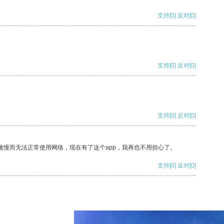
支持
[0]
反对
[0]
支持
[0]
反对
[0]
支持
[0]
反对
[0]
速慢而无法正常使用网络，现在有了这个app，我再也不用担心了。
支持
[0]
反对
[0]
支持
[0]
反对
[0]