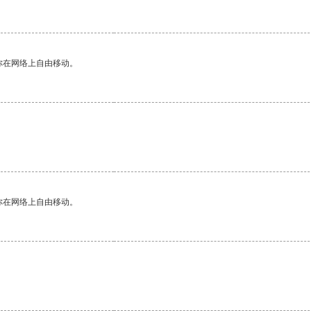
你在网络上自由移动。
你在网络上自由移动。