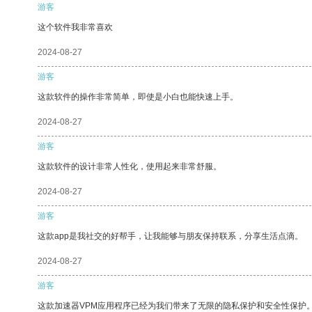
游客
这个软件我非常喜欢
2024-08-27
游客
这款软件的操作非常简单，即使是小白也能快速上手。
2024-08-27
游客
这款软件的设计非常人性化，使用起来非常舒服。
2024-08-27
游客
这款app是我社交的好帮手，让我能够与朋友保持联系，分享生活点滴。
2024-08-27
游客
这款加速器VPM应用程序已经为我们带来了无限的隐私保护和安全性保护