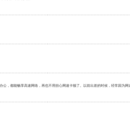
作办公，都能畅享高速网络，再也不用担心网速卡顿了。以前出差的时候，经常因为网
。