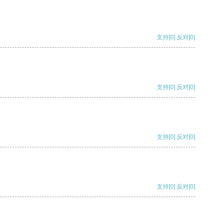
支持
[0]
反对
[0]
支持
[0]
反对
[0]
支持
[0]
反对
[0]
支持
[0]
反对
[0]