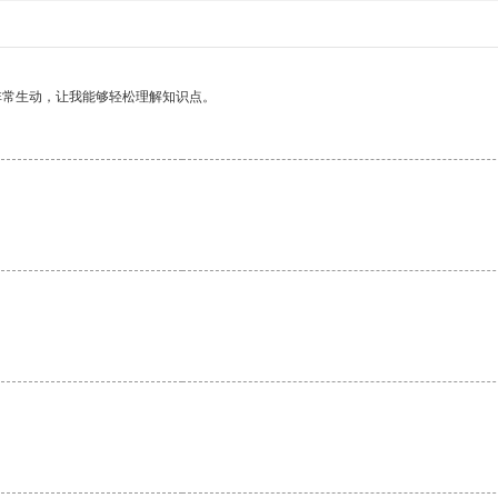
非常生动，让我能够轻松理解知识点。
。