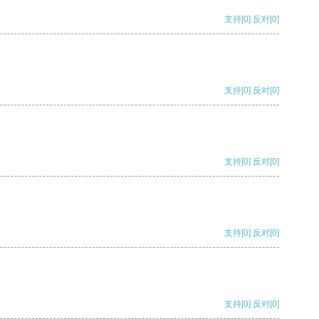
支持
[0]
反对
[0]
支持
[0]
反对
[0]
支持
[0]
反对
[0]
支持
[0]
反对
[0]
支持
[0]
反对
[0]