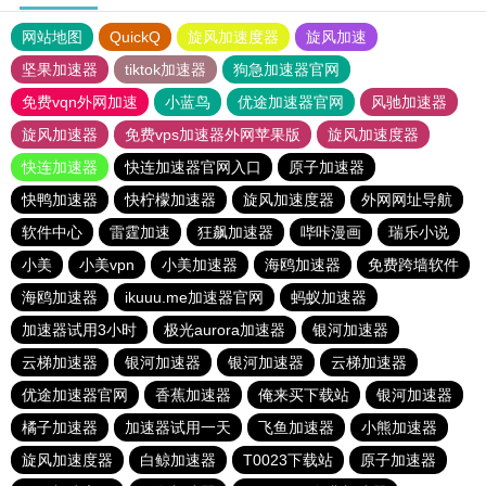
网站地图
QuickQ
旋风加速度器
旋风加速
坚果加速器
tiktok加速器
狗急加速器官网
免费vqn外网加速
小蓝鸟
优途加速器官网
风驰加速器
旋风加速器
免费vps加速器外网苹果版
旋风加速度器
快连加速器
快连加速器官网入口
原子加速器
快鸭加速器
快柠檬加速器
旋风加速度器
外网网址导航
软件中心
雷霆加速
狂飙加速器
哔咔漫画
瑞乐小说
小美
小美vpn
小美加速器
海鸥加速器
免费跨墙软件
海鸥加速器
ikuuu.me加速器官网
蚂蚁加速器
加速器试用3小时
极光aurora加速器
银河加速器
云梯加速器
银河加速器
银河加速器
云梯加速器
优途加速器官网
香蕉加速器
俺来买下载站
银河加速器
橘子加速器
加速器试用一天
飞鱼加速器
小熊加速器
旋风加速度器
白鲸加速器
T0023下载站
原子加速器