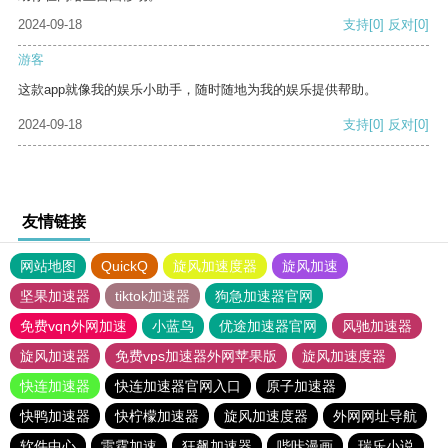
2024-09-18
支持
[0]
反对
[0]
游客
这款app就像我的娱乐小助手，随时随地为我的娱乐提供帮助。
2024-09-18
支持
[0]
反对
[0]
友情链接
网站地图
QuickQ
旋风加速度器
旋风加速
坚果加速器
tiktok加速器
狗急加速器官网
免费vqn外网加速
小蓝鸟
优途加速器官网
风驰加速器
旋风加速器
免费vps加速器外网苹果版
旋风加速度器
快连加速器
快连加速器官网入口
原子加速器
快鸭加速器
快柠檬加速器
旋风加速度器
外网网址导航
软件中心
雷霆加速
狂飙加速器
哔咔漫画
瑞乐小说