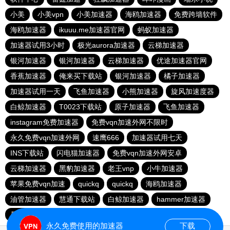
小美
小美vpn
小美加速器
海鸥加速器
免费跨墙软件
海鸥加速器
ikuuu.me加速器官网
蚂蚁加速器
加速器试用3小时
极光aurora加速器
云梯加速器
银河加速器
银河加速器
云梯加速器
优途加速器官网
香蕉加速器
俺来买下载站
银河加速器
橘子加速器
加速器试用一天
飞鱼加速器
小熊加速器
旋风加速度器
白鲸加速器
T0023下载站
原子加速器
飞鱼加速器
instagram免费加速器
免费vqn加速外网不限时
永久免费vqn加速外网
速鹰666
加速器试用七天
INS下载站
闪电猫加速器
免费vqn加速外网安卓
云梯加速器
黑豹加速器
老王vnp
小牛加速器
苹果免费vqn加速
quickq
quickq
海鸥加速器
油管加速器
慧通下载站
白鲸加速器
hammer加速器
暴雪加速器vp
猎豹加速器
永久免费使用的加速器
下载