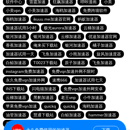
软件中心
雷霆加速
狂飙加速器
哔咔漫画
小美
小美vpn
小美加速器
海鸥加速器
免费跨墙软件
海鸥加速器
ikuuu.me加速器官网
蚂蚁加速器
加速器试用3小时
极光aurora加速器
云梯加速器
银河加速器
银河加速器
云梯加速器
优途加速器官网
香蕉加速器
俺来买下载站
银河加速器
橘子加速器
加速器试用一天
飞鱼加速器
小熊加速器
旋风加速度器
白鲸加速器
T0023下载站
原子加速器
飞鱼加速器
instagram免费加速器
免费vqn加速外网不限时
永久免费vqn加速外网
速鹰666
加速器试用七天
INS下载站
闪电猫加速器
免费vqn加速外网安卓
云梯加速器
黑豹加速器
老王vnp
小牛加速器
苹果免费vqn加速
quickq
quickq
海鸥加速器
油管加速器
慧通下载站
白鲸加速器
hammer加速器
暴雪加速器vp
猎豹加速器
永久免费使用的加速器
下载