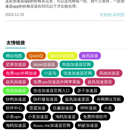
这款加速器app的价格有点贵，可以适当降低一些。我个人觉得，一款加
速器app的价格应该在50元以下才比较合理。
2024-12-19
支持
[0]
反对
[0]
友情链接
网站地图
QuickQ
旋风加速度器
旋风加速
坚果加速器
tiktok加速器
狗急加速器官网
免费vqn外网加速
小蓝鸟
优途加速器官网
风驰加速器
旋风加速器
免费vps加速器外网苹果版
旋风加速度器
快连加速器
快连加速器官网入口
原子加速器
快鸭加速器
快柠檬加速器
旋风加速度器
外网网址导航
软件中心
雷霆加速
狂飙加速器
哔咔漫画
小美
小美vpn
小美加速器
海鸥加速器
免费跨墙软件
海鸥加速器
ikuuu.me加速器官网
蚂蚁加速器