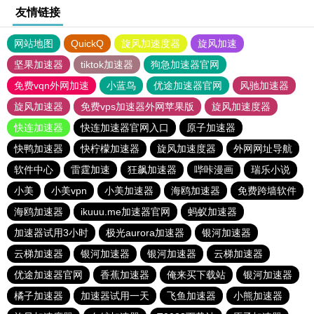
友情链接
网站地图
QuickQ
旋风加速度器
旋风加速
坚果加速器
tiktok加速器
狗急加速器官网
免费vqn外网加速
小蓝鸟
优途加速器官网
风驰加速器
旋风加速器
免费vps加速器外网苹果版
旋风加速度器
快连加速器
快连加速器官网入口
原子加速器
快鸭加速器
快柠檬加速器
旋风加速度器
外网网址导航
软件中心
雷霆加速
狂飙加速器
哔咔漫画
瑞乐小说
小美
小美vpn
小美加速器
海鸥加速器
免费跨墙软件
海鸥加速器
ikuuu.me加速器官网
蚂蚁加速器
加速器试用3小时
极光aurora加速器
银河加速器
云梯加速器
银河加速器
银河加速器
云梯加速器
优途加速器官网
香蕉加速器
俺来买下载站
银河加速器
橘子加速器
加速器试用一天
飞鱼加速器
小熊加速器