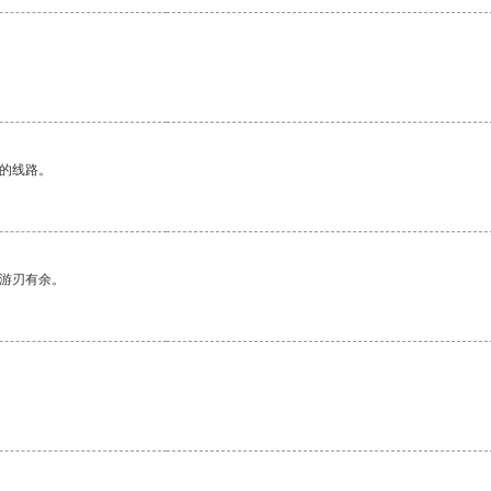
区的线路。
中游刃有余。