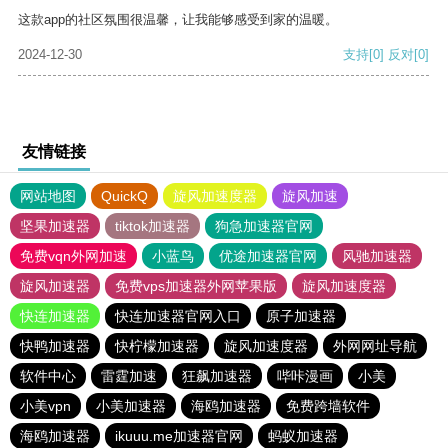
这款app的社区氛围很温馨，让我能够感受到家的温暖。
2024-12-30
支持
[0]
反对
[0]
友情链接
网站地图
QuickQ
旋风加速度器
旋风加速
坚果加速器
tiktok加速器
狗急加速器官网
免费vqn外网加速
小蓝鸟
优途加速器官网
风驰加速器
旋风加速器
免费vps加速器外网苹果版
旋风加速度器
快连加速器
快连加速器官网入口
原子加速器
快鸭加速器
快柠檬加速器
旋风加速度器
外网网址导航
软件中心
雷霆加速
狂飙加速器
哔咔漫画
小美
小美vpn
小美加速器
海鸥加速器
免费跨墙软件
海鸥加速器
ikuuu.me加速器官网
蚂蚁加速器