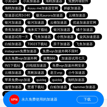
小美vpn
小美加速器
海鸥加速器
免费跨墙软件
海鸥加速器
ikuuu.me加速器官网
蚂蚁加速器
加速器试用3小时
极光aurora加速器
云梯加速器
银河加速器
银河加速器
云梯加速器
优途加速器官网
香蕉加速器
俺来买下载站
银河加速器
橘子加速器
加速器试用一天
飞鱼加速器
小熊加速器
旋风加速度器
白鲸加速器
T0023下载站
原子加速器
飞鱼加速器
instagram免费加速器
免费vqn加速外网不限时
永久免费vqn加速外网
速鹰666
加速器试用七天
INS下载站
闪电猫加速器
免费vqn加速外网安卓
云梯加速器
黑豹加速器
老王vnp
小牛加速器
苹果免费vqn加速
quickq
quickq
海鸥加速器
油管加速器
慧通下载站
白鲸加速器
hammer加速器
暴雪加速器vp
猎豹加速器
永久免费使用的加速器
下载