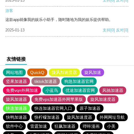
2025-01-13
支持
[0]
反对
[0]
游客
这款app就像我的娱乐小助手，随时随地为我的娱乐提供帮助。
2025-01-13
支持
[0]
反对
[0]
友情链接
网站地图
QuickQ
旋风加速度器
旋风加速
坚果加速器
tiktok加速器
狗急加速器官网
免费vqn外网加速
小蓝鸟
优途加速器官网
风驰加速器
旋风加速器
免费vps加速器外网苹果版
旋风加速度器
快连加速器
快连加速器官网入口
原子加速器
快鸭加速器
快柠檬加速器
旋风加速度器
外网网址导航
软件中心
雷霆加速
狂飙加速器
哔咔漫画
小美