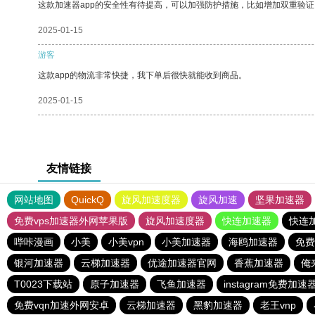
这款加速器app的安全性有待提高，可以加强防护措施，比如增加双重验证
2025-01-15
游客
这款app的物流非常快捷，我下单后很快就能收到商品。
2025-01-15
友情链接
网站地图
QuickQ
旋风加速度器
旋风加速
坚果加速器
免费vps加速器外网苹果版
旋风加速度器
快连加速器
快连
哔咔漫画
小美
小美vpn
小美加速器
海鸥加速器
免费
银河加速器
云梯加速器
优途加速器官网
香蕉加速器
俺
T0023下载站
原子加速器
飞鱼加速器
instagram免费加速
免费vqn加速外网安卓
云梯加速器
黑豹加速器
老王vnp