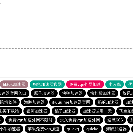
。
tiktok加速器
狗急加速器官网
免费vqn外网加速
小蓝鸟
优
加速器官网入口
原子加速器
快鸭加速器
快柠檬加速器
旋风
跨墙软件
海鸥加速器
ikuuu.me加速器官网
蚂蚁加速器
加
来买下载站
银河加速器
橘子加速器
加速器试用一天
飞鱼加
器
免费vqn加速外网不限时
永久免费vqn加速外网
速鹰666
小牛加速器
苹果免费vqn加速
quickq
quickq
海鸥加速器