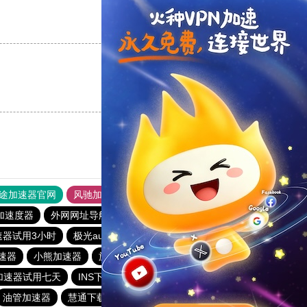
支持
[0]
反对
[0]
支持
[0]
反对
[0]
途加速器官网
风驰加速器
旋风加速器
加速度器
外网网址导航
软件中心
雷霆加速
狂飙加速器
速器试用3小时
极光aurora加速器
云梯加速器
银河加速器
速器
小熊加速器
旋风加速度器
白鲸加速器
加速器试用七天
INS下载站
闪电猫加速器
油管加速器
慧通下载站
白鲸加速器
hammer加速器