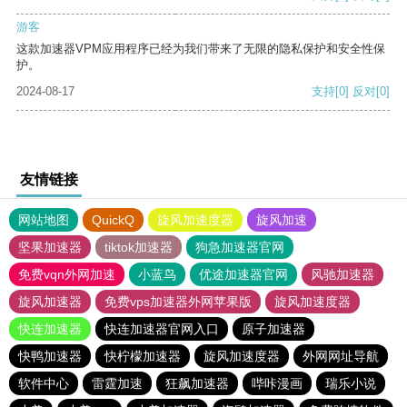
游客
这款加速器VPM应用程序已经为我们带来了无限的隐私保护和安全性保
护。
2024-08-17
支持
[0]
反对
[0]
友情链接
网站地图
QuickQ
旋风加速度器
旋风加速
坚果加速器
tiktok加速器
狗急加速器官网
免费vqn外网加速
小蓝鸟
优途加速器官网
风驰加速器
旋风加速器
免费vps加速器外网苹果版
旋风加速度器
快连加速器
快连加速器官网入口
原子加速器
快鸭加速器
快柠檬加速器
旋风加速度器
外网网址导航
软件中心
雷霆加速
狂飙加速器
哔咔漫画
瑞乐小说