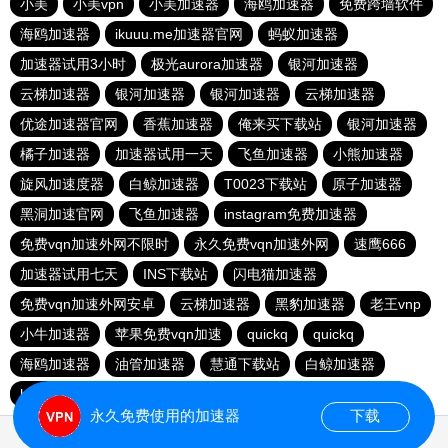
小美
小美vpn
小美加速器
海鸥加速器
免费跨墙软件
海鸥加速器
ikuuu.me加速器官网
蚂蚁加速器
加速器试用3小时
极光aurora加速器
银河加速器
云梯加速器
银河加速器
银河加速器
云梯加速器
优途加速器官网
香蕉加速器
俺来买下载站
银河加速器
橘子加速器
加速器试用一天
飞鱼加速器
小熊加速器
旋风加速度器
白鲸加速器
T0023下载站
原子加速器
黑洞加速官网
飞鱼加速器
instagram免费加速器
免费vqn加速外网不限时
永久免费vqn加速外网
速鹰666
加速器试用七天
INS下载站
闪电猫加速器
免费vqn加速外网安卓
云梯加速器
黑豹加速器
老王vnp
小牛加速器
苹果免费vqn加速
quickq
quickq
海鸥加速器
油管加速器
慧通下载站
白鲸加速器
hammer加速器
暴雪加速器vp
猎豹加速器
永久免费使用的加速器
下载