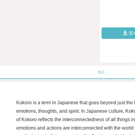
安
简介
Kokoro is a term in Japanese that goes beyond just the 
emotions, thoughts, and spirit. In Japanese culture, Kok
of Kokoro reflects the interconnectedness of all things 
emotions and actions are interconnected with the world 