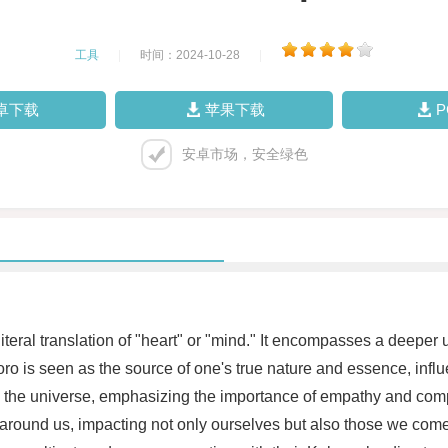
工具
|
时间：2024-10-28
|
卓下载
苹果下载
安卓市场，安全绿色
literal translation of "heart" or "mind." It encompasses a dee
oro is seen as the source of one's true nature and essence, infl
in the universe, emphasizing the importance of empathy and compa
around us, impacting not only ourselves but also those we come