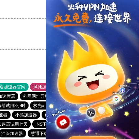
支持
[0]
反对
[0]
支持
[0]
反对
[0]
途加速器官网
风驰加速器
旋风加速器
加速度器
外网网址导航
软件中心
雷霆加速
狂飙加速器
速器试用3小时
极光aurora加速器
云梯加速器
银河加速器
速器
小熊加速器
旋风加速度器
白鲸加速器
加速器试用七天
INS下载站
闪电猫加速器
油管加速器
慧通下载站
白鲸加速器
hammer加速器