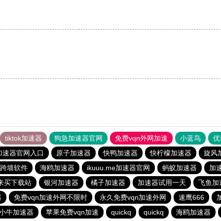
tiktok加速器
狗急加速器官网
免费vqn外网加速
小蓝鸟
优
加速器官网入口
原子加速器
快鸭加速器
快柠檬加速器
旋风
跨墙软件
海鸥加速器
ikuuu.me加速器官网
蚂蚁加速器
加
来买下载站
银河加速器
橘子加速器
加速器试用一天
飞鱼加
器
免费vqn加速外网不限时
永久免费vqn加速外网
速鹰666
小牛加速器
苹果免费vqn加速
quickq
quickq
海鸥加速器