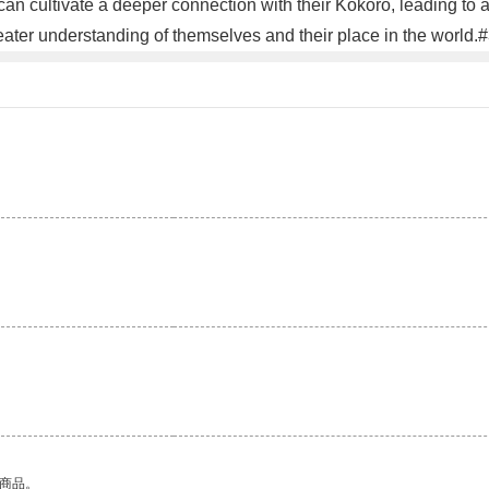
s can cultivate a deeper connection with their Kokoro, leading t
ater understanding of themselves and their place in the world.
的商品。